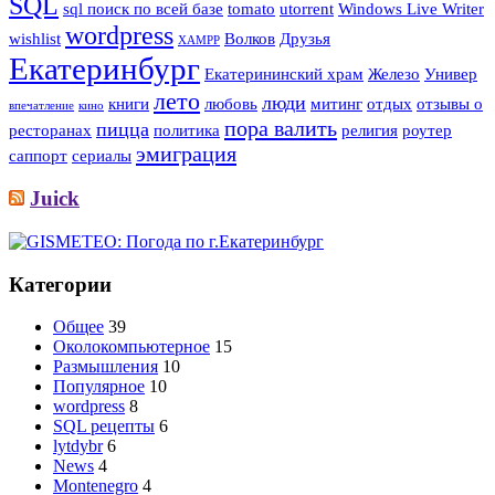
SQL
sql поиск по всей базе
tomato
utorrent
Windows Live Writer
wordpress
wishlist
Волков
Друзья
XAMPP
Екатеринбург
Екатерининский храм
Железо
Универ
лето
люди
книги
любовь
митинг
отдых
отзывы о
впечатление
кино
пора валить
пицца
ресторанах
политика
религия
роутер
эмиграция
саппорт
сериалы
Juick
Категории
Общее
39
Околокомпьютерное
15
Размышления
10
Популярное
10
wordpress
8
SQL рецепты
6
lytdybr
6
News
4
Montenegro
4