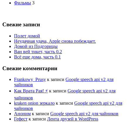
Фильмы
3
Свежие записи
Полет домой
Неудачная удача, Apple снова побеждает.
Домой из Подгорицы
Ван вей тикет, часть 0.2
Всё еще дома, часть 0.1
Свежие комментарии
Frankowy_Prusy
к записи
Google speech api v2 для
чайников
Как Врата Рая! ⚡
к записи
Google speech api v2 для
чайников
kraken onion зеркало
к записи
Google speech api v2 для
чайников
Аноним
к записи
Google speech api v2 для чайников
Гефест
к записи
Лента друзей в WordPress