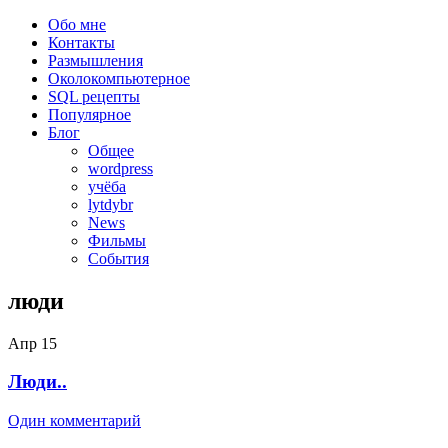
Обо мне
Контакты
Размышления
Околокомпьютерное
SQL рецепты
Популярное
Блог
Общее
wordpress
учёба
lytdybr
News
Фильмы
События
люди
Апр
15
Люди..
Один комментарий