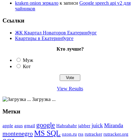
kraken onion зеркало
к записи
Google speech api v2 для
чайников
Ссылки
ЖК Квартал Новаторов Екатеринбург
Квартиры в Екатеринбурге
Кто лучше?
Муж
Кот
View Results
Загрузка ...
Метки
google
juick
Miranda
apple
asus
gmail
Habrahabr
jabber
MS SQL
montenegro
ozon.ru
rss
rutracker
rutracker.org