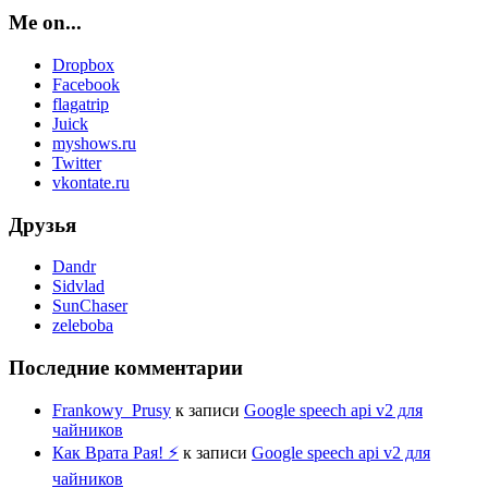
Me on...
Dropbox
Facebook
flagatrip
Juick
myshows.ru
Twitter
vkontate.ru
Друзья
Dandr
Sidvlad
SunChaser
zeleboba
Последние комментарии
Frankowy_Prusy
к записи
Google speech api v2 для
чайников
Как Врата Рая! ⚡
к записи
Google speech api v2 для
чайников