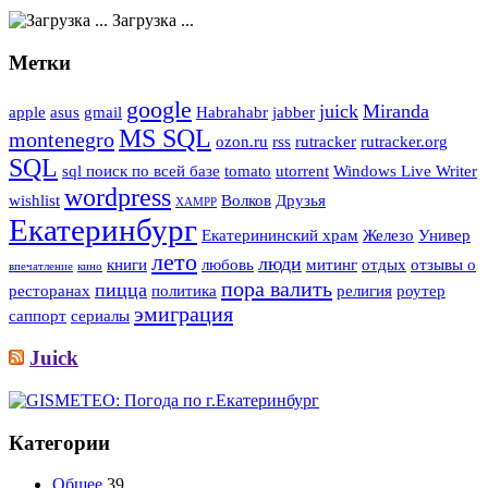
Загрузка ...
Метки
google
juick
Miranda
apple
asus
gmail
Habrahabr
jabber
MS SQL
montenegro
ozon.ru
rss
rutracker
rutracker.org
SQL
sql поиск по всей базе
tomato
utorrent
Windows Live Writer
wordpress
wishlist
Волков
Друзья
XAMPP
Екатеринбург
Екатерининский храм
Железо
Универ
лето
люди
книги
любовь
митинг
отдых
отзывы о
впечатление
кино
пора валить
пицца
ресторанах
политика
религия
роутер
эмиграция
саппорт
сериалы
Juick
Категории
Общее
39