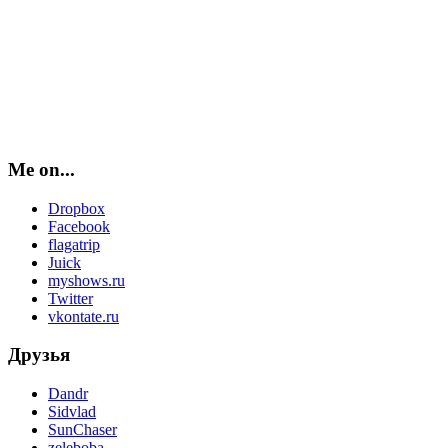
Me on...
Dropbox
Facebook
flagatrip
Juick
myshows.ru
Twitter
vkontate.ru
Друзья
Dandr
Sidvlad
SunChaser
zeleboba