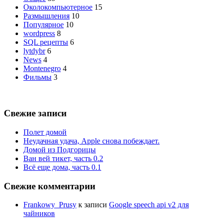
Околокомпьютерное
15
Размышления
10
Популярное
10
wordpress
8
SQL рецепты
6
lytdybr
6
News
4
Montenegro
4
Фильмы
3
Свежие записи
Полет домой
Неудачная удача, Apple снова побеждает.
Домой из Подгорицы
Ван вей тикет, часть 0.2
Всё еще дома, часть 0.1
Свежие комментарии
Frankowy_Prusy
к записи
Google speech api v2 для
чайников