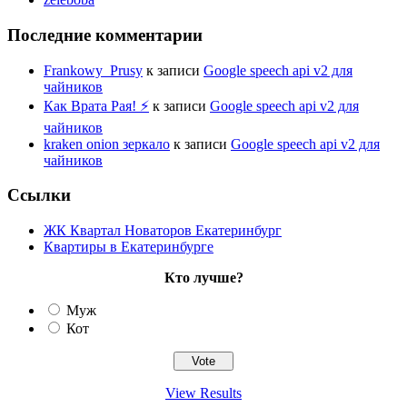
Последние комментарии
Frankowy_Prusy
к записи
Google speech api v2 для
чайников
Как Врата Рая! ⚡
к записи
Google speech api v2 для
чайников
kraken onion зеркало
к записи
Google speech api v2 для
чайников
Ссылки
ЖК Квартал Новаторов Екатеринбург
Квартиры в Екатеринбурге
Кто лучше?
Муж
Кот
View Results