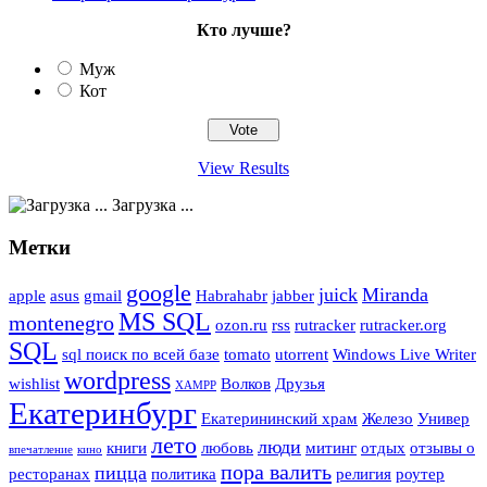
Кто лучше?
Муж
Кот
View Results
Загрузка ...
Метки
google
juick
Miranda
apple
asus
gmail
Habrahabr
jabber
MS SQL
montenegro
ozon.ru
rss
rutracker
rutracker.org
SQL
sql поиск по всей базе
tomato
utorrent
Windows Live Writer
wordpress
wishlist
Волков
Друзья
XAMPP
Екатеринбург
Екатерининский храм
Железо
Универ
лето
люди
книги
любовь
митинг
отдых
отзывы о
впечатление
кино
пора валить
пицца
ресторанах
политика
религия
роутер