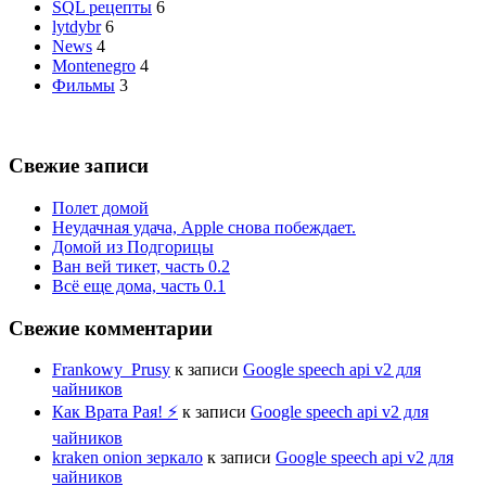
SQL рецепты
6
lytdybr
6
News
4
Montenegro
4
Фильмы
3
Свежие записи
Полет домой
Неудачная удача, Apple снова побеждает.
Домой из Подгорицы
Ван вей тикет, часть 0.2
Всё еще дома, часть 0.1
Свежие комментарии
Frankowy_Prusy
к записи
Google speech api v2 для
чайников
Как Врата Рая! ⚡
к записи
Google speech api v2 для
чайников
kraken onion зеркало
к записи
Google speech api v2 для
чайников