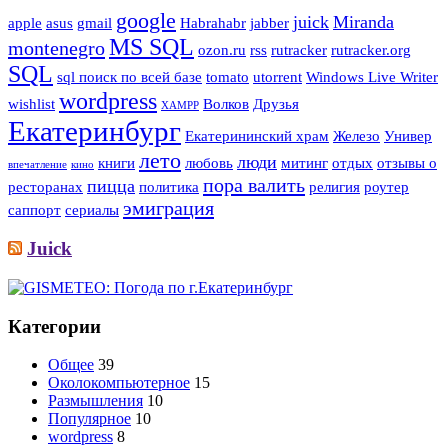
google
juick
Miranda
apple
asus
gmail
Habrahabr
jabber
MS SQL
montenegro
ozon.ru
rss
rutracker
rutracker.org
SQL
sql поиск по всей базе
tomato
utorrent
Windows Live Writer
wordpress
wishlist
Волков
Друзья
XAMPP
Екатеринбург
Екатерининский храм
Железо
Универ
лето
люди
книги
любовь
митинг
отдых
отзывы о
впечатление
кино
пора валить
пицца
ресторанах
политика
религия
роутер
эмиграция
саппорт
сериалы
Juick
Категории
Общее
39
Околокомпьютерное
15
Размышления
10
Популярное
10
wordpress
8