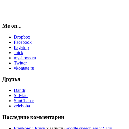
Me on...
Dropbox
Facebook
flagatrip
Juick
myshows.ru
Twitter
vkontate.ru
Друзья
Dandr
Sidvlad
SunChaser
zeleboba
Последние комментарии
Frankowy_Prusy
к записи
Google speech api v2 для