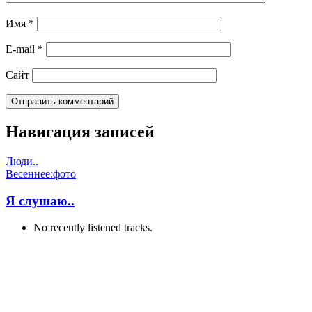
Имя
*
E-mail
*
Сайт
Навигация записей
Люди..
Весеннее:фото
Я слушаю..
No recently listened tracks.