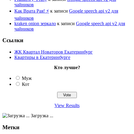
чайников
Как Врата Рая! ⚡
к записи
Google speech api v2 для
чайников
kraken onion зеркало
к записи
Google speech api v2 для
чайников
Ссылки
ЖК Квартал Новаторов Екатеринбург
Квартиры в Екатеринбурге
Кто лучше?
Муж
Кот
View Results
Загрузка ...
Метки