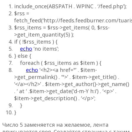
include_once
(
ABSPATH . WPINC .
‘/feed.php’
)
;
$rss
=
fetch_feed
(
‘http://feeds.feedburner.com/tuari
$rss_items
=
$rss
->
get_items
(
0
,
$rss
-
>
get_item_quantity
(
5
)
)
;
if
(
!
$rss_items
)
{
echo
‘no items’
;
}
else
{
foreach
(
$rss_items
as
$item
)
{
echo
‘<h2><a href="’
.
$item
-
>
get_permalink
(
)
.
‘">’
.
$item
->
get_title
(
)
.
‘</a></h2>’
.
$item
->
get_author
(
)
->
get_name
(
)
.
‘ at ‘
.
$item
->
get_date
(
‘d-m-Y h:i’
)
.
‘<p>’
.
$item
->
get_description
(
)
.
‘</p>’
;
}
}
Число 5 заменяется на желаемое, лента
вписывается своя. Создаётся страница с таким