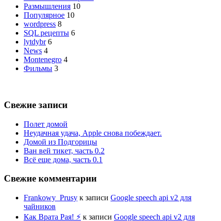
Размышления
10
Популярное
10
wordpress
8
SQL рецепты
6
lytdybr
6
News
4
Montenegro
4
Фильмы
3
Свежие записи
Полет домой
Неудачная удача, Apple снова побеждает.
Домой из Подгорицы
Ван вей тикет, часть 0.2
Всё еще дома, часть 0.1
Свежие комментарии
Frankowy_Prusy
к записи
Google speech api v2 для
чайников
Как Врата Рая! ⚡
к записи
Google speech api v2 для