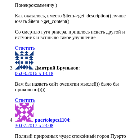
Понекрокомменчу )
Как оказалось, вместо $item->get_description() лучше
юзать $item->get_content()
Со смертью гугл ридера, пришлось искать другой и
истчоник и всплыло такое улучшение
Ответить
Дмитрий Бруньков
:
06.03.2016 в 13:18
Вам бы назвать сайт очепятки мыслей)) было бы
прикольно)))))
Ответить
puertolopez1104
:
30.07.2017 в 23:08
Полный природных чудес спокойный город Пуэрто