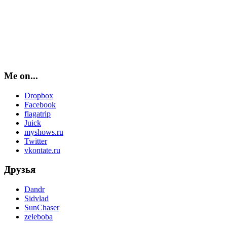
Me on...
Dropbox
Facebook
flagatrip
Juick
myshows.ru
Twitter
vkontate.ru
Друзья
Dandr
Sidvlad
SunChaser
zeleboba