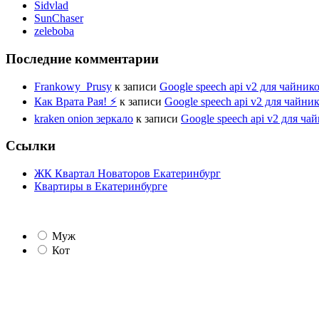
Sidvlad
SunChaser
zeleboba
Последние комментарии
Frankowy_Prusy
к записи
Google speech api v2 для чайник
Как Врата Рая! ⚡
к записи
Google speech api v2 для чайни
kraken onion зеркало
к записи
Google speech api v2 для ча
Ссылки
ЖК Квартал Новаторов Екатеринбург
Квартиры в Екатеринбурге
Муж
Кот