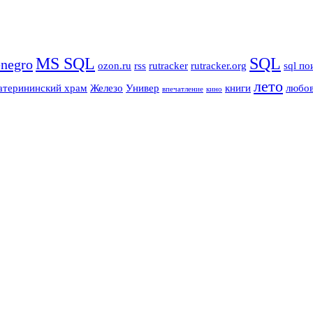
MS SQL
SQL
negro
ozon.ru
rss
rutracker
rutracker.org
sql по
лето
атерининский храм
Железо
Универ
книги
любо
впечатление
кино