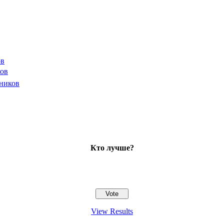
ов
ков
йников
Кто лучше?
View Results