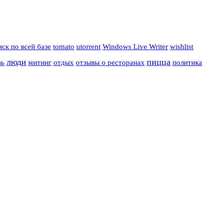
иск по всей базе
tomato
utorrent
Windows Live Writer
wishlist
люди
пицца
вь
митинг
отдых
отзывы о ресторанах
политика