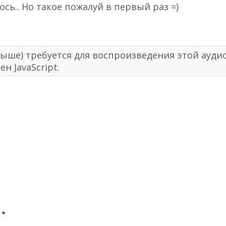
сь.. Но такое пожалуй в первый раз =)
ли выше) требуется для воспроизведения этой ау
н JavaScript.
ы
*