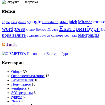
Загрузка ...
Метки
google
monte
juick
Miranda
apple
asus
gmail
Habrahabr
jabber
Екатеринбург
wordpress
Волков
Друзья
Ек
XAMPP
пора валить
эмиграция
религия
роутер
саппорт
сериалы
Juick
Категории
Общее
39
Околокомпьютерное
15
Размышления
10
Популярное
10
wordpress
8
SQL рецепты
6
lytdybr
6
News
4