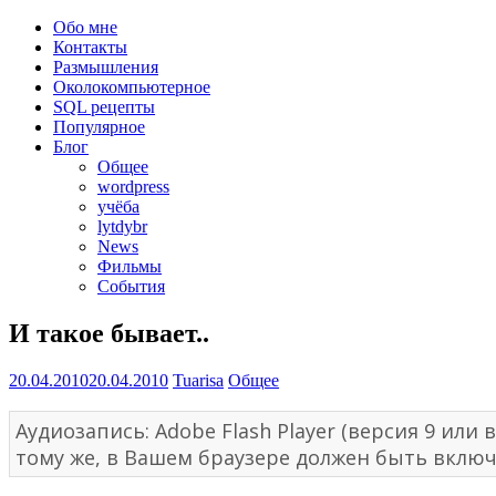
Обо мне
Контакты
Размышления
Околокомпьютерное
SQL рецепты
Популярное
Блог
Общее
wordpress
учёба
lytdybr
News
Фильмы
События
И такое бывает..
20.04.2010
20.04.2010
Tuarisa
Общее
Аудиозапись: Adobe Flash Player (версия 9 и
тому же, в Вашем браузере должен быть включе